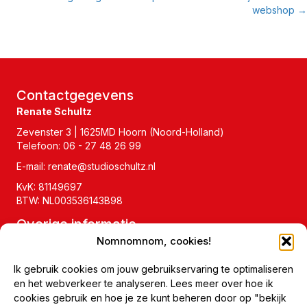
navigation
webshop →
Contactgegevens
Renate Schultz
Zevenster 3 | 1625MD Hoorn (Noord-Holland)
Telefoon:
06 - 27 48 26 99
E-mail:
renate@studioschultz.nl
KvK: 81149697
BTW: NL003536143B98
Overige informatie
Nomnomnom, cookies!
Veelgestelde vragen
Ik gebruik cookies om jouw gebruikservaring te optimaliseren
Blog
en het webverkeer te analyseren. Lees meer over hoe ik
cookies gebruik en hoe je ze kunt beheren door op "bekijk