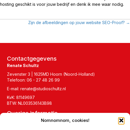
hosting geschikt is voor jouw bedrijf en denk ik mee waar nodig.
Zijn de afbeeldingen op jouw website SEO-Proof? →
Posts
navigation
Contactgegevens
Renate Schultz
Zevenster 3 | 1625MD Hoorn (Noord-Holland)
Telefoon:
06 - 27 48 26 99
E-mail:
renate@studioschultz.nl
KvK: 81149697
BTW: NL003536143B98
Overige informatie
Nomnomnom, cookies!
Veelgestelde vragen