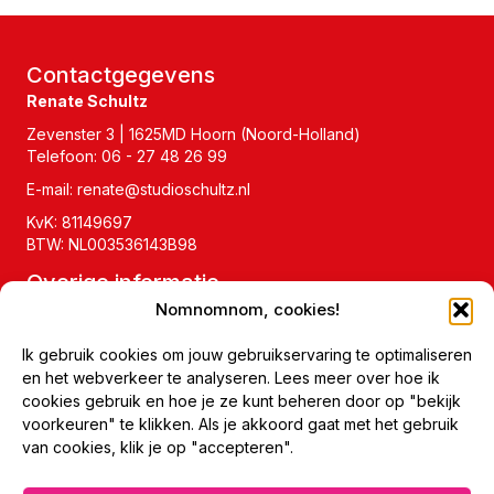
Contactgegevens
Renate Schultz
Zevenster 3 | 1625MD Hoorn (Noord-Holland)
Telefoon:
06 - 27 48 26 99
E-mail:
renate@studioschultz.nl
KvK: 81149697
BTW: NL003536143B98
Overige informatie
Nomnomnom, cookies!
Veelgestelde vragen
Ik gebruik cookies om jouw gebruikservaring te optimaliseren
Blog
en het webverkeer te analyseren. Lees meer over hoe ik
cookies gebruik en hoe je ze kunt beheren door op "bekijk
WordPress webdesign Hoorn
voorkeuren" te klikken. Als je akkoord gaat met het gebruik
van cookies, klik je op "accepteren".
Van een ontwerp in AI naar een WordPress Website